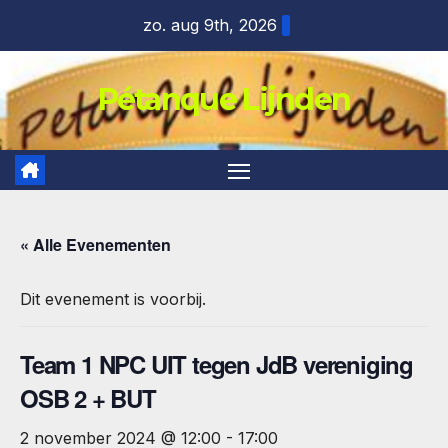
Ga
zo. aug 9th, 2026
naar
de
Pétanque Lijnden
inhoud
« Alle Evenementen
Dit evenement is voorbij.
Team 1 NPC UIT tegen JdB vereniging
OSB 2 + BUT
2 november 2024 @ 12:00
-
17:00