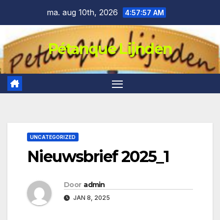
Ga
ma. aug 10th, 2026
4:57:58 AM
naar
de
Pétanque Lijnden
inhoud
UNCATEGORIZED
Nieuwsbrief 2025_1
Door
admin
JAN 8, 2025