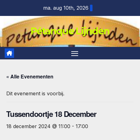
Ga
ma. aug 10th, 2026
naar
de
Pétanque Lijnden
inhoud
« Alle Evenementen
Dit evenement is voorbij.
Tussendoortje 18 December
18 december 2024 @ 11:00
-
17:00