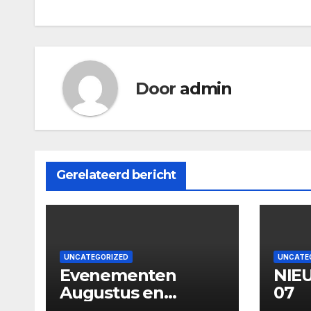
navigatie
Door
admin
Gerelateerd bericht
UNCATEGORIZED
UNCATE
Evenementen
NIE
Augustus en
07
September 2026