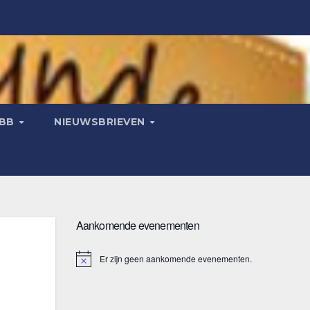
JBB
NIEUWSBRIEVEN
Aankomende evenementen
Er zijn geen aankomende evenementen.
B
e
r
i
c